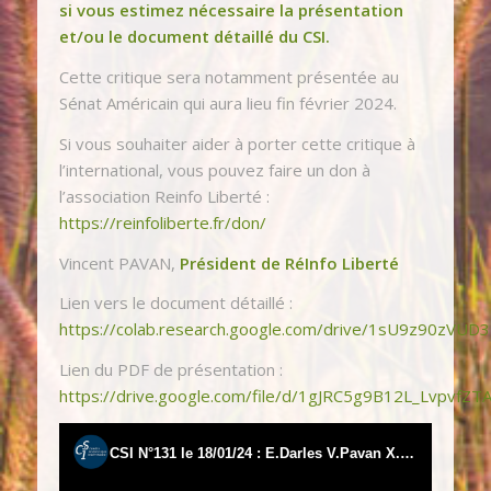
si vous estimez nécessaire la présentation
et/ou le document détaillé du CSI.
Cette critique sera notamment présentée au
Sénat Américain qui aura lieu fin février 2024.
Si vous souhaiter aider à porter cette critique à
l’international, vous pouvez faire un don à
l’association Reinfo Liberté :
https://reinfoliberte.fr/don/
Vincent PAVAN,
Président de RéInfo Liberté
Lien vers le document détaillé :
https://colab.research.google.com/drive/1sU9z90z
Lien du PDF de présentation :
https://drive.google.com/file/d/1gJRC5g9B12L_LvpvfZ