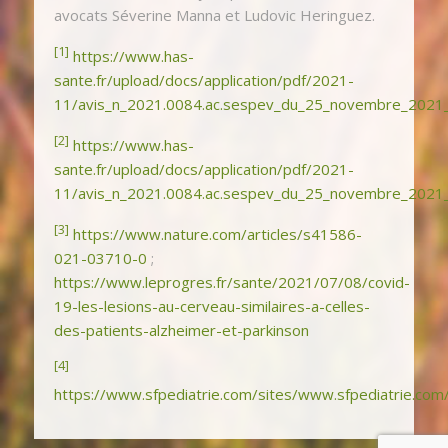
avocats Séverine Manna et Ludovic Heringuez.
[1]
https://www.has-
sante.fr/upload/docs/application/pdf/2021-
11/avis_n_2021.0084.ac.sespev_du_25_novembre_2021_du
[2]
https://www.has-
sante.fr/upload/docs/application/pdf/2021-
11/avis_n_2021.0084.ac.sespev_du_25_novembre_2021_du
[3]
https://www.nature.com/articles/s41586-
021-03710-0
;
https://www.leprogres.fr/sante/2021/07/08/covid-
19-les-lesions-au-cerveau-similaires-a-celles-
des-patients-alzheimer-et-parkinson
[4]
https://www.sfpediatrie.com/sites/www.sfpediatrie.co