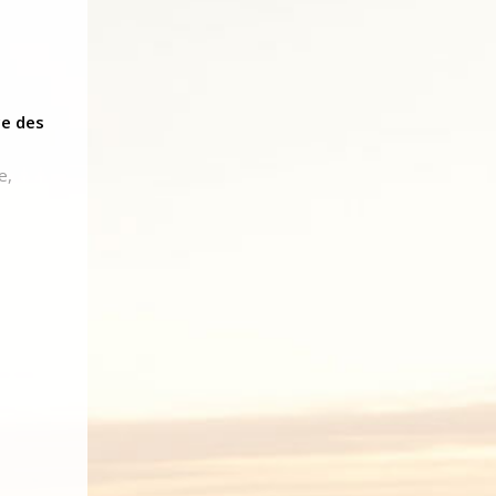
ce des
e,